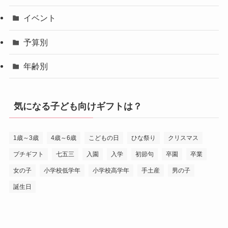
イベント
予算別
年齢別
気になる子ども向けギフトは？
1歳～3歳
4歳～6歳
こどもの日
ひな祭り
クリスマス
プチギフト
七五三
入園
入学
初節句
卒園
卒業
女の子
小学校低学年
小学校高学年
手土産
男の子
誕生日