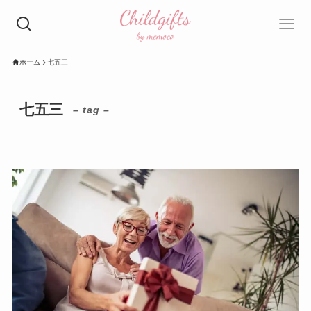
ホーム
七五三
七五三
– tag –