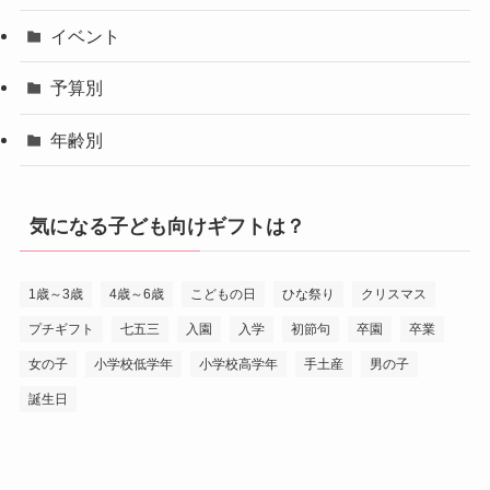
イベント
予算別
年齢別
気になる子ども向けギフトは？
1歳～3歳
4歳～6歳
こどもの日
ひな祭り
クリスマス
プチギフト
七五三
入園
入学
初節句
卒園
卒業
女の子
小学校低学年
小学校高学年
手土産
男の子
誕生日