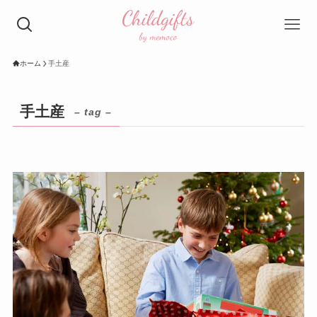
ホーム
手土産
手土産
– tag –