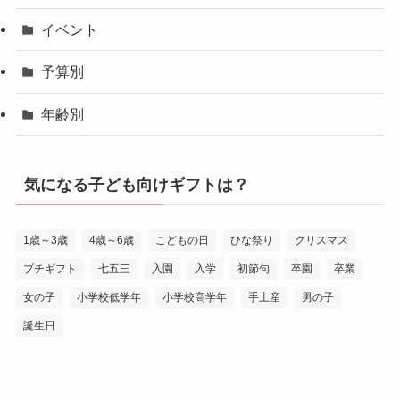
イベント
予算別
年齢別
気になる子ども向けギフトは？
1歳～3歳
4歳～6歳
こどもの日
ひな祭り
クリスマス
プチギフト
七五三
入園
入学
初節句
卒園
卒業
女の子
小学校低学年
小学校高学年
手土産
男の子
誕生日