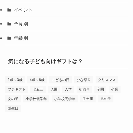
イベント
予算別
年齢別
気になる子ども向けギフトは？
1歳～3歳
4歳～6歳
こどもの日
ひな祭り
クリスマス
プチギフト
七五三
入園
入学
初節句
卒園
卒業
女の子
小学校低学年
小学校高学年
手土産
男の子
誕生日