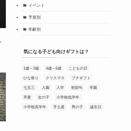
イベント
予算別
年齢別
す
気になる子ども向けギフトは？
1歳～3歳
4歳～6歳
こどもの日
ひな祭り
クリスマス
プチギフト
七五三
入園
入学
初節句
卒園
卒業
女の子
小学校低学年
小学校高学年
手土産
男の子
誕生日