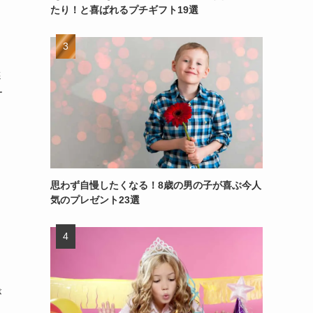
たり！と喜ばれるプチギフト19選
選
サ
さ
思わず自慢したくなる！8歳の男の子が喜ぶ今人
気のプレゼント23選
が