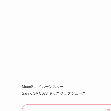
MoonStar／ムーンスター
Sanrio SA C038 キッズジョグシューズ
商