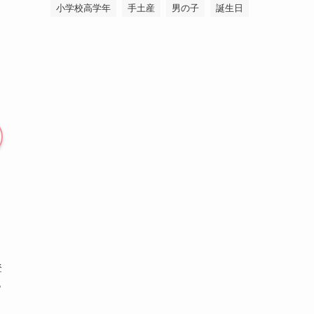
小学校高学年
手土産
男の子
誕生日
登
ら