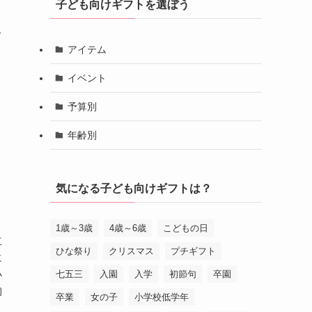
子ども向けギフトを選ぼう
っ
キ
アイテム
イベント
予算別
年齢別
気になる子ども向けギフトは？
1歳～3歳
4歳～6歳
こどもの日
立
ひな祭り
クリスマス
プチギフト
に
小
七五三
入園
入学
初節句
卒園
胸
卒業
女の子
小学校低学年