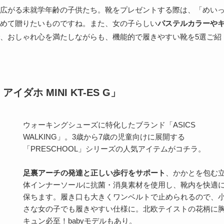
広がる未就学年齢の子供たち。靴をプレゼントする際は、「めい
めて贈りたいものですね。また、女の子らしい
パステルカラーや
、おしゃれ心を満たしながらも、機能的で履きやすい靴を5選ご紹
イダホ MINI KT-ES G」
ウォーキングシューズに特化したブランド「ASICS
WALKING」。3歳から7歳の児童向けに展開する
「PRESCHOOL」シリーズの人気アイテムがコチラ。
足裏アーチの発達と正しい歩行をサポート
、かかとを包む
体インナーソールに抗菌・消臭素材を使用し、靴内を快適
保ちます。履き口も大きくワンベルトで止められるので、
さな女の子でも履きやすい仕様に。北欧テイストの花柄に
キュン必至！babyモデルもあり。