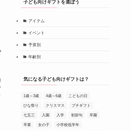
子ども向けギフトを選ぼう
アイテム
イベント
予算別
で
年齢別
気になる子ども向けギフトは？
飽
い
ス
1歳～3歳
4歳～6歳
こどもの日
ひな祭り
クリスマス
プチギフト
七五三
入園
入学
初節句
卒園
卒業
女の子
小学校低学年