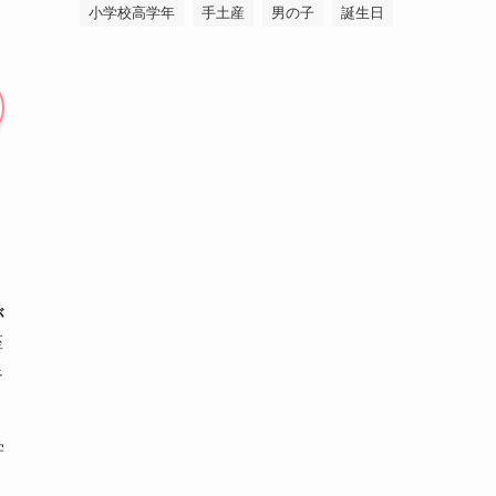
小学校高学年
手土産
男の子
誕生日
さ
が
座
足
学