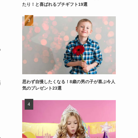
たり！と喜ばれるプチギフト19選
の
ち
思わず自慢したくなる！8歳の男の子が喜ぶ今人
楽
気のプレゼント23選
か