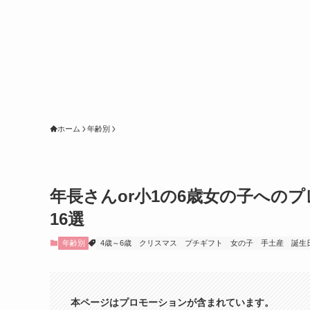
ホーム
年齢別
年長さんor小1の6歳女の子への
16選
年齢別
4歳～6歳
クリスマス
プチギフト
女の子
手土産
誕生
本ページはプロモーションが含まれています。