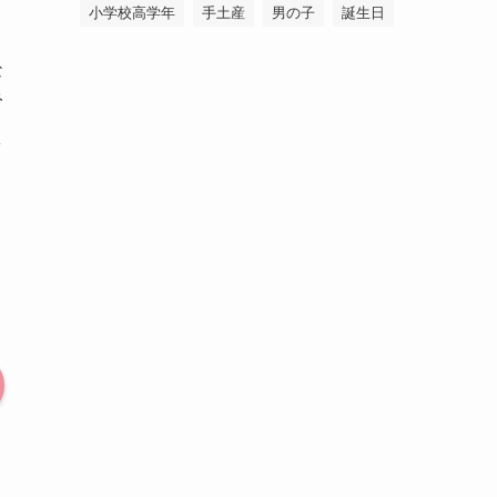
小学校高学年
手土産
男の子
誕生日
な
み
イ