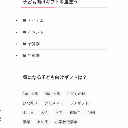
子ども向けギフトを選ぼう
アイテム
イベント
っ
予算別
年齢別
ラ
気になる子ども向けギフトは？
1歳～3歳
4歳～6歳
こどもの日
ひな祭り
クリスマス
プチギフト
っ
ゲ
七五三
入園
入学
初節句
卒園
校
卒業
女の子
小学校低学年