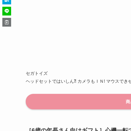
セガトイズ
ヘッドセットではいしん⁈ カメラもＩＮ! マウスできせか
商
［6歳の年長さん向けギフト］心機一転